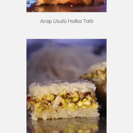
Arap Usulü Halka Tatlı
E