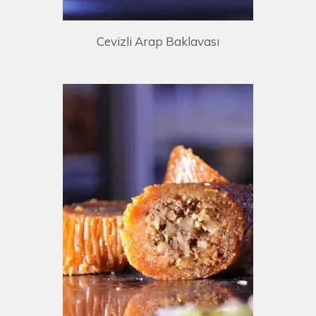
Cevizli Arap Baklavası
E