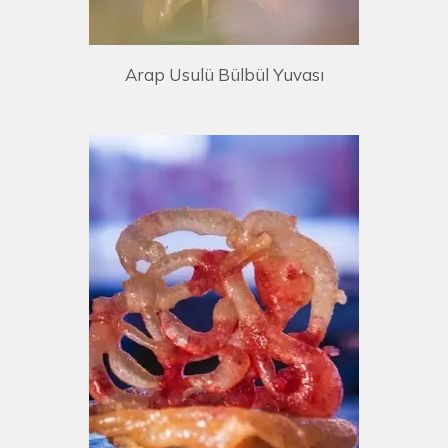
Arap Usulü Bülbül Yuvası
UYOR