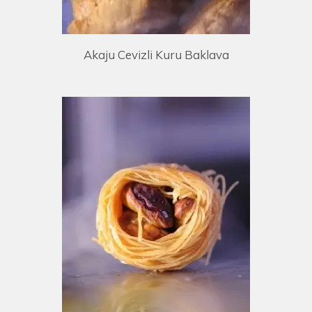
Akaju Cevizli Kuru Baklava
E