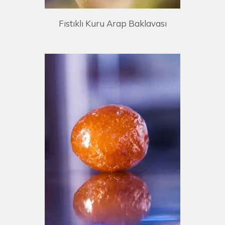
Fıstıklı Kuru Arap Baklavası
UYOR