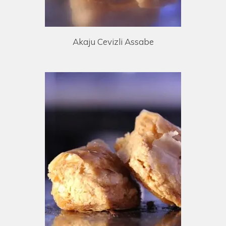
Akaju Cevizli Assabe
E