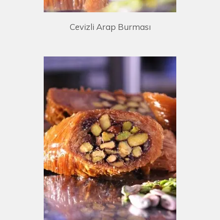
Cevizli Arap Burması
E