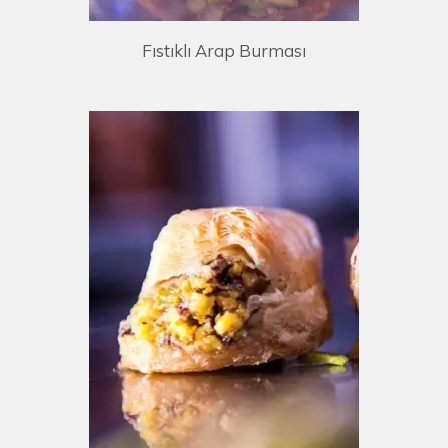
Fıstıklı Arap Burması
E