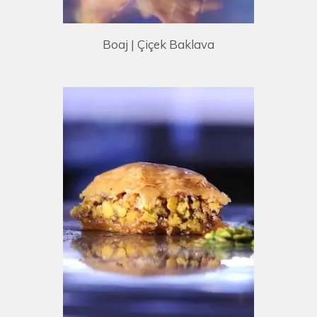
Boaj | Çiçek Baklava
E