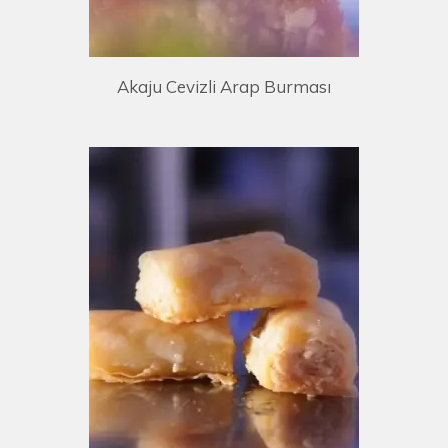
Akaju Cevizli Arap Burması
E