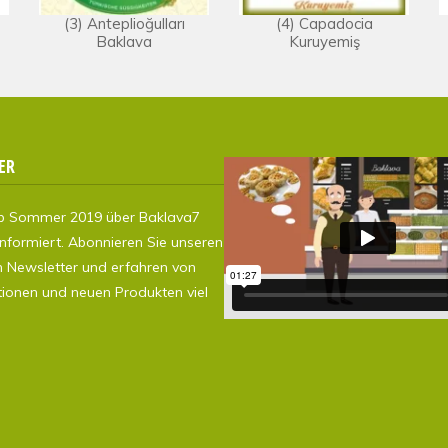
(3) Anteplioğulları
(4) Capadocia
Baklava
Kuruyemiş
ER
ab Sommer 2019 über Baklava7
nformiert. Abonnieren Sie unseren
n Newsletter und erfahren von
tionen und neuen Produkten viel