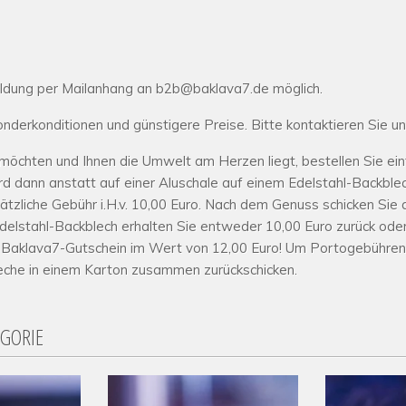
ldung per Mailanhang an b2b@baklava7.de möglich.
derkonditionen und günstigere Preise. Bitte kontaktieren Sie un
chten und Ihnen die Umwelt am Herzen liegt, bestellen Sie ein
rd dann anstatt auf einer Aluschale auf einem Edelstahl-Backble
ätzliche Gebühr i.H.v. 10,00 Euro. Nach dem Genuss schicken Sie 
Edelstahl-Backblech erhalten Sie entweder 10,00 Euro zurück od
n Baklava7-Gutschein im Wert von 12,00 Euro! Um Portogebühren
eche in einem Karton zusammen zurückschicken.
EGORIE