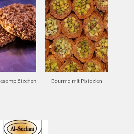
it Pistazien
Vogelnest-Baklava mit...
C