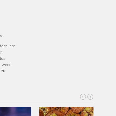
s.
fach Ihre
ch
das
er wenn
 zu