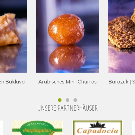
ni-Churros
Barazek | Sesamplätzchen
Bourma m
UNSERE PARTNERHÄUSER